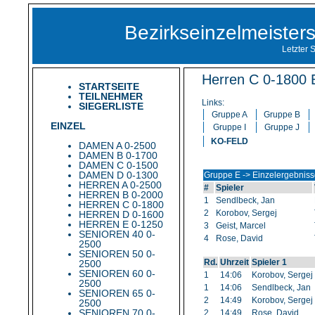
Bezirkseinzelmeiste
Letzter 
Herren C 0-1800 E
STARTSEITE
TEILNEHMER
Links:
SIEGERLISTE
Gruppe A
Gruppe B
EINZEL
Gruppe I
Gruppe J
KO-FELD
DAMEN A 0-2500
DAMEN B 0-1700
DAMEN C 0-1500
DAMEN D 0-1300
Gruppe E -> Einzelergebnis
HERREN A 0-2500
#
Spieler
HERREN B 0-2000
1
Sendlbeck, Jan
HERREN C 0-1800
2
Korobov, Sergej
HERREN D 0-1600
HERREN E 0-1250
3
Geist, Marcel
SENIOREN 40 0-
4
Rose, David
2500
SENIOREN 50 0-
Rd.
Uhrzeit
Spieler 1
2500
SENIOREN 60 0-
1
14:06
Korobov, Sergej
2500
1
14:06
Sendlbeck, Jan
SENIOREN 65 0-
2
14:49
Korobov, Sergej
2500
SENIOREN 70 0-
2
14:49
Rose, David