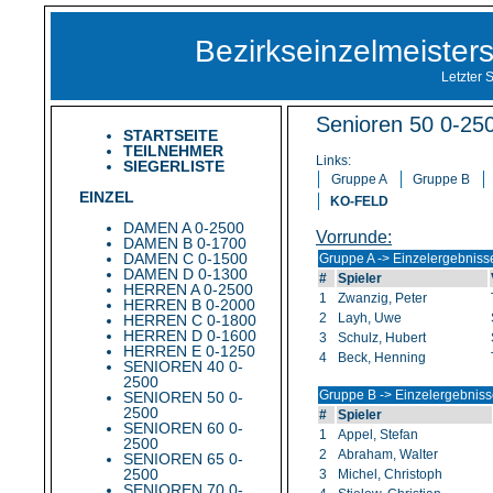
Bezirkseinzelmeiste
Letzter 
Senioren 50 0-250
STARTSEITE
TEILNEHMER
Links:
SIEGERLISTE
Gruppe A
Gruppe B
EINZEL
KO-FELD
DAMEN A 0-2500
Vorrunde:
DAMEN B 0-1700
DAMEN C 0-1500
Gruppe A -> Einzelergebniss
DAMEN D 0-1300
#
Spieler
HERREN A 0-2500
1
Zwanzig, Peter
HERREN B 0-2000
2
Layh, Uwe
HERREN C 0-1800
HERREN D 0-1600
3
Schulz, Hubert
HERREN E 0-1250
4
Beck, Henning
SENIOREN 40 0-
2500
Gruppe B -> Einzelergebnis
SENIOREN 50 0-
2500
#
Spieler
SENIOREN 60 0-
1
Appel, Stefan
2500
2
Abraham, Walter
SENIOREN 65 0-
2500
3
Michel, Christoph
SENIOREN 70 0-