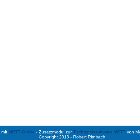
 mit
MKTT-Online
- Zusatzmodul zur
Tischtennissoftware MKTT
von Mar
Copyright 2013 - Robert Rimbach