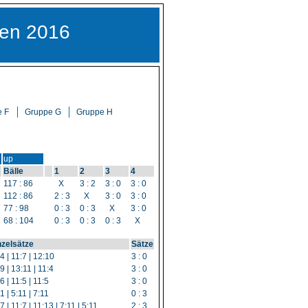
ren 2016
 F
Gruppe G
Gruppe H
up
Bälle
1
2
3
4
117 : 86
X
3 : 2
3 : 0
3 : 0
112 : 86
2 : 3
X
3 : 0
3 : 0
77 : 98
0 : 3
0 : 3
X
3 : 0
68 : 104
0 : 3
0 : 3
0 : 3
X
nzelsätze
Sätze
4 | 11:7 | 12:10
3 : 0
9 | 13:11 | 11:4
3 : 0
6 | 11:5 | 11:5
3 : 0
1 | 5:11 | 7:11
0 : 3
7 | 11:7 | 11:13 | 7:11 | 5:11
2 : 3