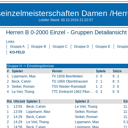
seinzelmeisterschaften Damen /Her
Letzter Stand:
30.10.2016 21:22:57
Herren B 0-2000 Einzel - Gruppen Detailansicht
Links:
Gruppe A
Gruppe B
Gruppe C
Gruppe D
Gruppe E
Gruppe
KO-FELD
Gruppe H -> Einzelergebnisse
#
Spieler
Verein
Spiele
Sätze
1
Lippmann, Max
TV 1858 Beerfelden
3 : 0
9 : 2
2
Beck, Calvin
TG 1860 Obertshausen
2 : 1
8 : 3
3
Seikel, Roman
TSV Nieder-Ramstadt
1 : 2
3 : 6
4
Le Viet, Thang
TTC Eintracht 1962 Pfungstadt
0 : 3
0 : 9
Rd.
Uhrzeit
Spieler 1
Spieler 2
Ei
1
13:55
Beck, Calvin
Le Viet, Thang
11:
1
13:59
Lippmann, Max
Seikel, Roman
11:
2
14:29
Beck, Calvin
Seikel, Roman
11:
2
14:29
Le Viet, Thang
Lippmann, Max
5:1
3
14:58
Beck, Calvin
Lippmann, Max
11: