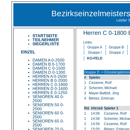
Bezirkseinzelmeiste
Letzter 
Herren C 0-1800 E
STARTSEITE
TEILNEHMER
Links:
SIEGERLISTE
Gruppe A
Gruppe B
EINZEL
Gruppe I
Gruppe J
KO-FELD
DAMEN A 0-2500
DAMEN B 0-1700
DAMEN C 0-1500
DAMEN D 0-1300
Gruppe D -> Einzelergebnis
HERREN A 0-2500
#
Spieler
HERREN B 0-2000
1
Cezanne, Rolf
HERREN C 0-1800
2
Schemm, Michael
HERREN D 0-1600
HERREN E 0-1250
3
Mayer-Battisti, Jörg
SENIOREN 40 0-
4
Bilmez, Emircan
2500
SENIOREN 50 0-
Rd.
Uhrzeit
Spieler 1
2500
SENIOREN 60 0-
1
14:06
Cezanne, Rolf
2500
1
14:06
Schemm, Micha
SENIOREN 65 0-
2
14:56
Cezanne, Rolf
2500
SENIOREN 70 0-
2
15:05
Bilmez, Emircan