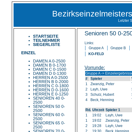
Bezirkseinzelmeiste
Letzter 
Senioren 50 0-250
STARTSEITE
TEILNEHMER
Links:
SIEGERLISTE
Gruppe A
Gruppe B
EINZEL
KO-FELD
DAMEN A 0-2500
DAMEN B 0-1700
Vorrunde:
DAMEN C 0-1500
DAMEN D 0-1300
Gruppe A -> Einzelergebniss
HERREN A 0-2500
#
Spieler
HERREN B 0-2000
1
Zwanzig, Peter
HERREN C 0-1800
2
Layh, Uwe
HERREN D 0-1600
HERREN E 0-1250
3
Schulz, Hubert
SENIOREN 40 0-
4
Beck, Henning
2500
SENIOREN 50 0-
Rd.
Uhrzeit
Spieler 1
2500
SENIOREN 60 0-
1
19:02
Layh, Uwe
2500
1
19:02
Zwanzig, Peter
SENIOREN 65 0-
2
19:28
Layh, Uwe
2500
SENIOREN 70 0-
2
19:30
Beck, Henning